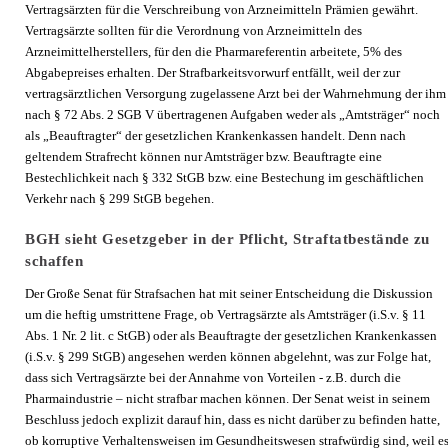
Vertragsärzten für die Verschreibung von Arzneimitteln Prämien gewährt.
Vertragsärzte sollten für die Verordnung von Arzneimitteln des
Arzneimittelherstellers, für den die Pharmareferentin arbeitete, 5% des
Abgabepreises erhalten. Der Strafbarkeitsvorwurf entfällt, weil der zur
vertragsärztlichen Versorgung zugelassene Arzt bei der Wahrnehmung der ihm
nach § 72 Abs. 2 SGB V übertragenen Aufgaben weder als „Amtsträger“ noch
als „Beauftragter“ der gesetzlichen Krankenkassen handelt. Denn nach
geltendem Strafrecht können nur Amtsträger bzw. Beauftragte eine
Bestechlichkeit nach § 332 StGB bzw. eine Bestechung im geschäftlichen
Verkehr nach § 299 StGB begehen.
BGH sieht Gesetzgeber in der Pflicht, Straftatbestände zu
schaffen
Der Große Senat für Strafsachen hat mit seiner Entscheidung die Diskussion
um die heftig umstrittene Frage, ob Vertragsärzte als Amtsträger (i.S.v. § 11
Abs. 1 Nr. 2 lit. c StGB) oder als Beauftragte der gesetzlichen Krankenkassen
(i.S.v. § 299 StGB) angesehen werden können abgelehnt, was zur Folge hat,
dass sich Vertragsärzte bei der Annahme von Vorteilen - z.B. durch die
Pharmaindustrie – nicht strafbar machen können. Der Senat weist in seinem
Beschluss jedoch explizit darauf hin, dass es nicht darüber zu befinden hatte,
ob korruptive Verhaltensweisen im Gesundheitswesen strafwürdig sind, weil e